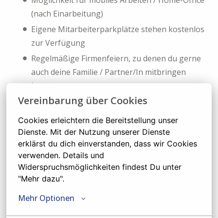
Möglichkeit für mobiles Arbeiten / Home-Office
(nach Einarbeitung)
Eigene Mitarbeiterparkplätze stehen kostenlos
zur Verfügung
Regelmäßige Firmenfeiern, zu denen du gerne
auch deine Familie / Partner/In mitbringen
kannst
Vereinbarung über Cookies
Flexible Arbeitszeiten, die nach Rücksprache
und Möglichkeiten der Firma individuell an die
Cookies erleichtern die Bereitstellung unser 
Bedürfnisse angepasst sein können
Dienste. Mit der Nutzung unserer Dienste 
erklärst du dich einverstanden, dass wir Cookies 
verwenden. Details und 
Im Gegenzug erwarten wir loyale und langfristig
Widerspruchsmöglichkeiten findest Du unter 
orientierte Mitarbeiter/Innen die als zuverlässige
"Mehr dazu".
und engagierte
Teamplayer
das Firmenwohl auch mal
über Ihre eigenen Anforderungen stellen können
Mehr Optionen
damit wir als Team gemeinsam langfristig